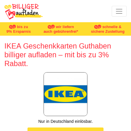
bis zu
wir liefern
schnelle &
9% Ersparnis
auch gebührenfrei*
sichere Zustellung
IKEA Geschenkkarten Guthaben
billiger aufladen – mit bis zu 3%
Rabatt.
Nur in Deutschland einlösbar.