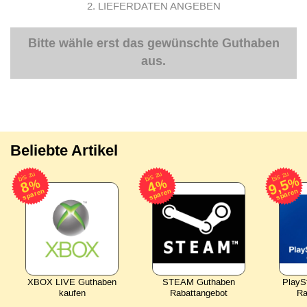
2. LIEFERDATEN ANGEBEN
Bitte wähle erst das gewünschte Guthaben
aus.
Beliebte Artikel
bis zu
bis zu
bis zu
%
9,5
%
%
8
4
sparen
sparen
sparen
XBOX LIVE Guthaben
STEAM Guthaben
PlayS
kaufen
Rabattangebot
Ra