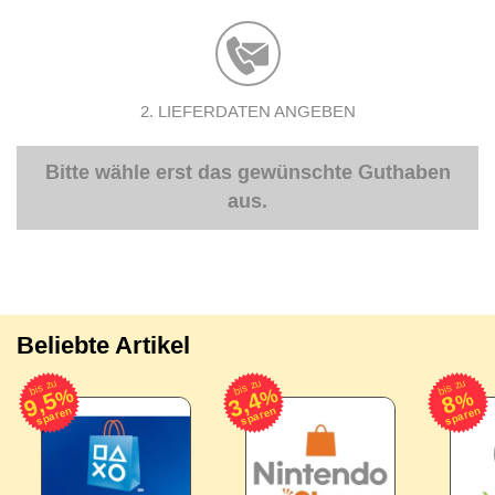
2. LIEFERDATEN ANGEBEN
Bitte wähle erst das gewünschte Guthaben
aus.
Beliebte Artikel
bis zu
bis zu
bis zu
%
%
9,5
3,4
%
8
sparen
sparen
sparen