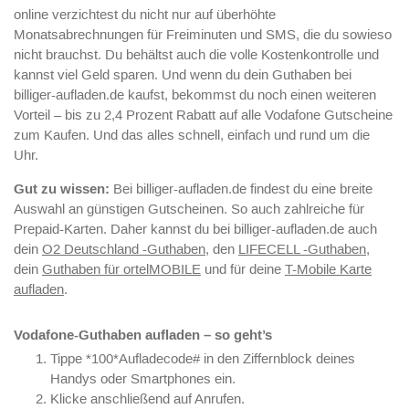
online verzichtest du nicht nur auf überhöhte
Monatsabrechnungen für Freiminuten und SMS, die du sowieso
nicht brauchst. Du behältst auch die volle Kostenkontrolle und
kannst viel Geld sparen. Und wenn du dein Guthaben bei
billiger-aufladen.de kaufst, bekommst du noch einen weiteren
Vorteil – bis zu 2,4 Prozent Rabatt auf alle Vodafone Gutscheine
zum Kaufen. Und das alles schnell, einfach und rund um die
Uhr.
Gut zu wissen:
Bei billiger-aufladen.de findest du eine breite
Auswahl an günstigen Gutscheinen. So auch zahlreiche für
Prepaid-Karten. Daher kannst du bei billiger-aufladen.de auch
dein
O2 Deutschland -Guthaben
, den
LIFECELL -Guthaben
,
dein
Guthaben für ortelMOBILE
und für deine
T-Mobile Karte
aufladen
.
Vodafone-Guthaben aufladen – so geht’s
Tippe *100*Aufladecode# in den Ziffernblock deines
Handys oder Smartphones ein.
Klicke anschließend auf Anrufen.