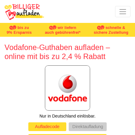
bis zu
wir liefern
schnelle &
9% Ersparnis
auch gebührenfrei*
sichere Zustellung
Vodafone-Guthaben aufladen –
online mit bis zu 2,4 % Rabatt
Nur in Deutschland einlösbar.
Aufladecode
Direktaufladung