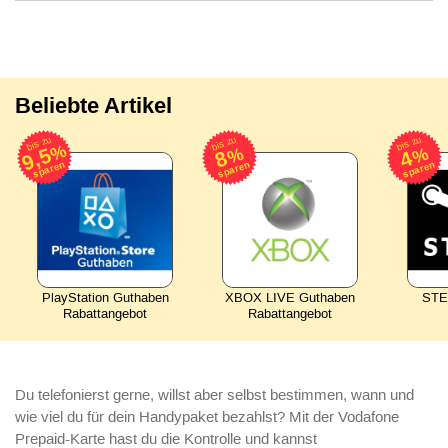
Beliebte Artikel
bis zu
bis zu
bis zu
%
9,5
%
%
8
4
sparen
sparen
sparen
PlayStation Guthaben
XBOX LIVE Guthaben
STE
Rabattangebot
Rabattangebot
Du telefonierst gerne, willst aber selbst bestimmen, wann und
wie viel du für dein Handypaket bezahlst? Mit der Vodafone
Prepaid-Karte hast du die Kontrolle und kannst